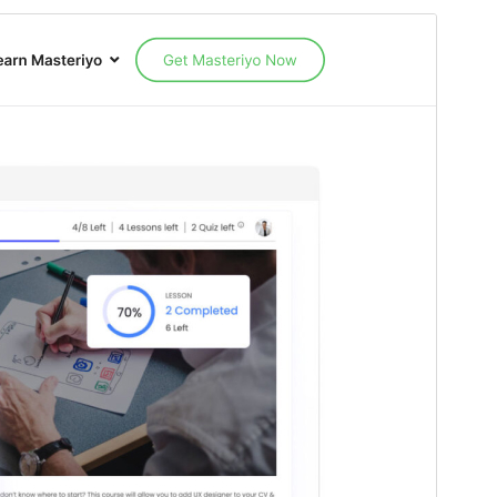
Pratinjau
Unduh
Versi
2.1.6
Terakhir diperbarui
Oktober 31, 2025
Instalasi aktif
1,000+
Versi PHP
7.4
Halaman utama tema