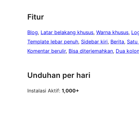
Fitur
Blog
, 
Latar belakang khusus
, 
Warna khusus
, 
Lo
Template lebar penuh
, 
Sidebar kiri
, 
Berita
, 
Satu
Komentar berulir
, 
Bisa diterjemahkan
, 
Dua kolo
Unduhan per hari
Instalasi Aktif:
1,000+