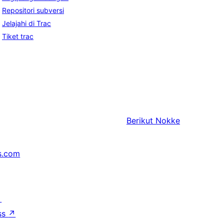
Repositori subversi
Jelajahi di Trac
Tiket trac
Berikut
Nokke
s.com
↗
ss
↗