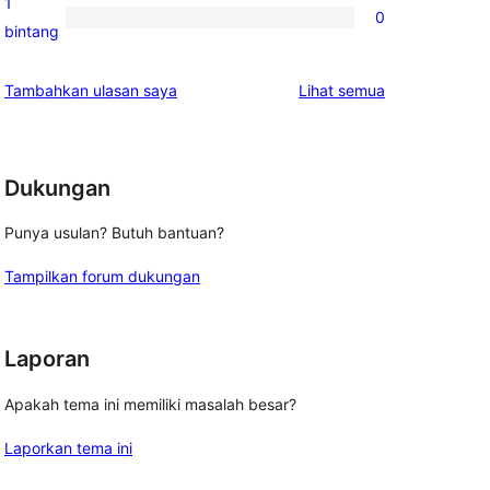
1
0
2-
0
bintang
bintang
ulasan
1-
ulasan
Tambahkan ulasan saya
Lihat semua
bintang
Dukungan
Punya usulan? Butuh bantuan?
Tampilkan forum dukungan
Laporan
Apakah tema ini memiliki masalah besar?
Laporkan tema ini