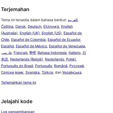
Terjemahan
Tema ini tersedia dalam bahasa berikut:
العربية
,
Čeština
,
Dansk
,
Deutsch
,
Ελληνικά
,
English
(Australia)
,
English (UK)
,
English (US)
,
Español de
Chile
,
Español de Colombia
,
Español de Ecuador
,
Español
,
Español de México
,
Español de Venezuela
,
فارسی
,
Français
,
हिन्दी
,
Bahasa Indonesia
,
Italiano
,
日
本語
,
Nederlands (België)
,
Nederlands
,
Polski
,
Português do Brasil
,
Português
,
Română
,
Русский
,
Српски језик
,
Svenska
,
Türkçe
, dan
Українська
.
Terjemahkan tema ini
Jelajahi kode
Log pengembangan