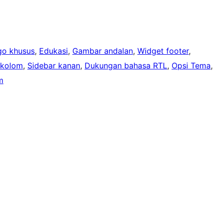
go khusus
, 
Edukasi
, 
Gambar andalan
, 
Widget footer
, 
 kolom
, 
Sidebar kanan
, 
Dukungan bahasa RTL
, 
Opsi Tema
, 
m