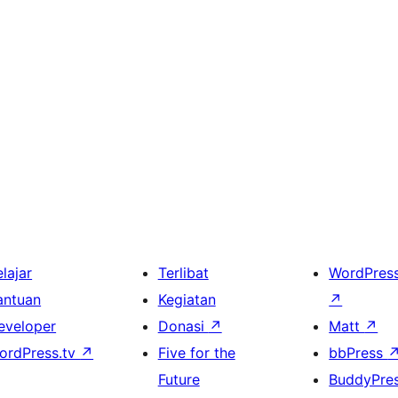
lajar
Terlibat
WordPres
antuan
Kegiatan
↗
eveloper
Donasi
↗
Matt
↗
ordPress.tv
↗
Five for the
bbPress
Future
BuddyPre