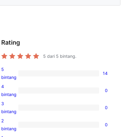
Rating
5
dari 5 bintang.
5
14
14
bintang
ulasan
4
0
5-
0
bintang
bintang
ulasan
3
0
4-
0
bintang
g
bintang
ulasan
2
0
3-
0
bintang
bintang
ulasan