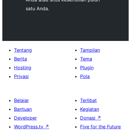
satu Anda.
Tentang
Tampilan
Berita
Tema
Hosting
Plugin
Privasi
Pola
Belajar
Terlibat
Bantuan
Kegiatan
Developer
Donasi
↗
WordPress.tv
↗
Five for the Future