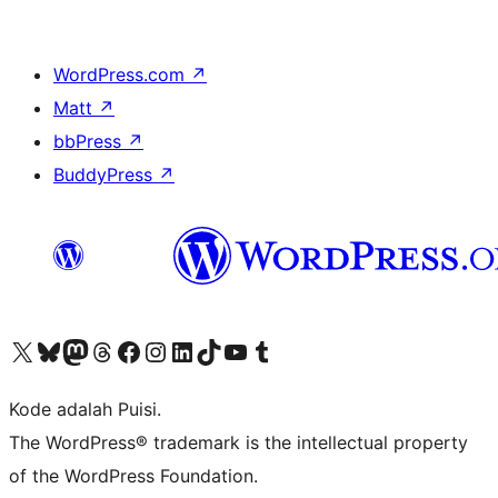
WordPress.com
↗
Matt
↗
bbPress
↗
BuddyPress
↗
Kunjungi akun X (sebelumnya Twitter) kami
Visit our Bluesky account
Kunjungi akun Mastodon kami
Visit our Threads account
Kunjungi halaman Facebook kami
Kunjungi akun Instagram kami
Kunjungi akun LinkedIn kami
Visit our TikTok account
Kunjungi channel YouTube kami
Visit our Tumblr account
Kode adalah Puisi.
The WordPress® trademark is the intellectual property
of the WordPress Foundation.