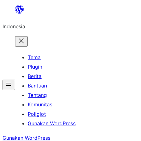
Lewati
ke
Indonesia
konten
Tema
Plugin
Berita
Bantuan
Tentang
Komunitas
Poliglot
Gunakan WordPress
Gunakan WordPress