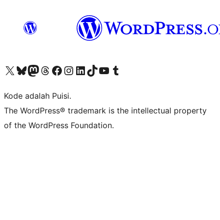
Kunjungi akun X (sebelumnya Twitter) kami
Visit our Bluesky account
Kunjungi akun Mastodon kami
Visit our Threads account
Kunjungi halaman Facebook kami
Kunjungi akun Instagram kami
Kunjungi akun LinkedIn kami
Visit our TikTok account
Kunjungi channel YouTube kami
Visit our Tumblr account
Kode adalah Puisi.
The WordPress® trademark is the intellectual property
of the WordPress Foundation.