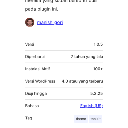
mereka yang sudah berkontribusi
pada plugin ini.
Kontributor
manish_gori
Meta
Versi
1.0.5
Diperbarui
7 tahun
yang lalu
Instalasi Aktif
100+
Versi WordPress
4.0 atau yang terbaru
Diuji hingga
5.2.25
Bahasa
English (US)
Tag
theme
toolkit