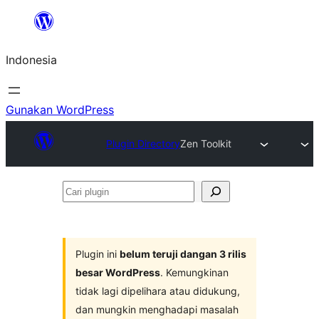
Lewati
ke
Indonesia
konten
Gunakan WordPress
Plugin Directory
Zen Toolkit
Cari
plugin
Plugin ini
belum teruji dangan 3 rilis
besar WordPress
. Kemungkinan
tidak lagi dipelihara atau didukung,
dan mungkin menghadapi masalah