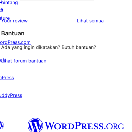
or
2-
0
bintang
he
bintang
ulasan
uture
1-
ulasan
Your review
Lihat semua
bintang
Bantuan
ordPress.com
Ada yang ingin dikatakan? Butuh bantuan?
↗
att
Lihat forum bantuan
↗
bPress
↗
uddyPress
↗