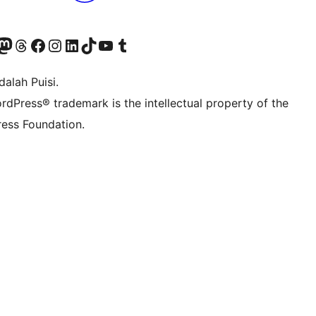
r Bluesky account
jungi akun Mastodon kami
Visit our Threads account
Kunjungi halaman Facebook kami
Kunjungi akun Instagram kami
Kunjungi akun LinkedIn kami
Visit our TikTok account
Kunjungi channel YouTube kami
Visit our Tumblr account
alah Puisi.
rdPress® trademark is the intellectual property of the
ess Foundation.