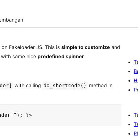
embangan
on Fakeloader JS. This is
simple to customize
and
e with some nice
predefined spinner
.
T
B
H
with calling
method in
der]
do_shortcode()
P
T
T
P