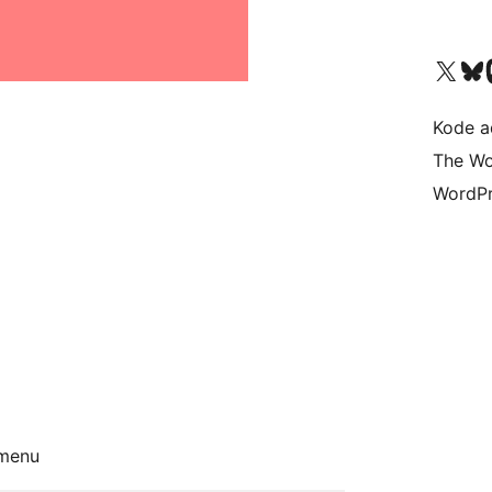
Kunjungi akun X (sebelumnya Twitter) kami
Visit ou
Kun
Kode ad
The Wo
WordPr
 menu