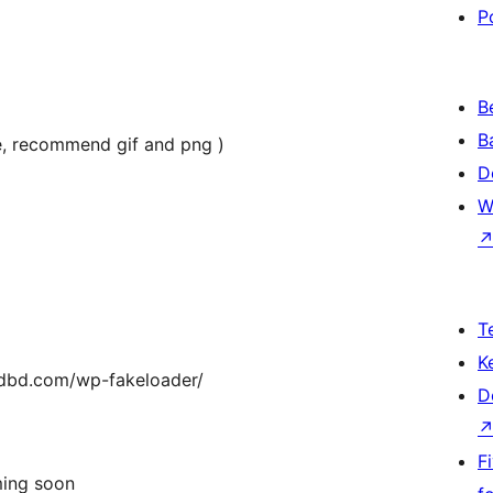
P
B
B
e, recommend gif and png )
D
W
T
K
dbd.com/wp-fakeloader/
D
F
ming soon