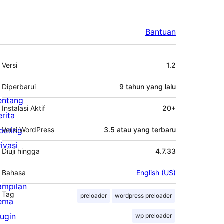
Bantuan
Meta
Versi
1.2
Diperbarui
9 tahun
yang lalu
entang
Instalasi Aktif
20+
erita
osting
Versi WordPress
3.5 atau yang terbaru
rivasi
Diuji hingga
4.7.33
Bahasa
English (US)
ampilan
Tag
preloader
wordpress preloader
ema
lugin
wp preloader