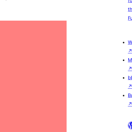
f
t
F
W
M
b
B