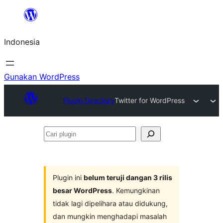
Lewati
ke
Indonesia
konten
Gunakan WordPress
Plugin Directory
Twitter for WordPress
Cari
plugin
Plugin ini
belum teruji dangan 3 rilis
besar WordPress
. Kemungkinan
tidak lagi dipelihara atau didukung,
dan mungkin menghadapi masalah