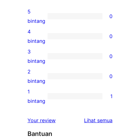
5
0
0
bintang
ulasan
4
0
5-
0
bintang
bintang
ulasan
3
0
4-
0
bintang
bintang
ulasan
2
0
3-
0
bintang
bintang
ulasan
1
1
2-
1
bintang
bintang
ulasan
1-
ulasan
Your review
Lihat semua
bintang
Bantuan