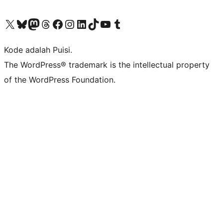
Kunjungi akun X (sebelumnya Twitter) kami
Visit our Bluesky account
Kunjungi akun Mastodon kami
Visit our Threads account
Kunjungi halaman Facebook kami
Kunjungi akun Instagram kami
Kunjungi akun LinkedIn kami
Visit our TikTok account
Kunjungi channel YouTube kami
Visit our Tumblr account
Kode adalah Puisi.
The WordPress® trademark is the intellectual property
of the WordPress Foundation.