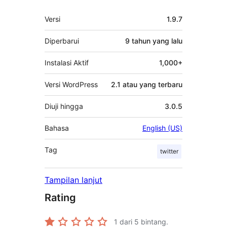
Meta
Versi
1.9.7
Diperbarui
9 tahun
yang lalu
Instalasi Aktif
1,000+
Versi WordPress
2.1 atau yang terbaru
Diuji hingga
3.0.5
Bahasa
English (US)
Tag
twitter
Tampilan lanjut
Rating
1
dari 5 bintang.