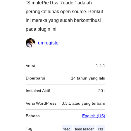
“SimplePie Rss Reader” adalah
perangkat lunak open source. Berikut
ini mereka yang sudah berkontribusi
pada plugin ini.
Kontributor
dmregister
Meta
Versi
1.4.1
Diperbarui
14 tahun
yang lalu
Instalasi Aktif
20+
Versi WordPress
3.3.1 atau yang terbaru
Bahasa
English (US)
Tag
feed
feed reader
rss