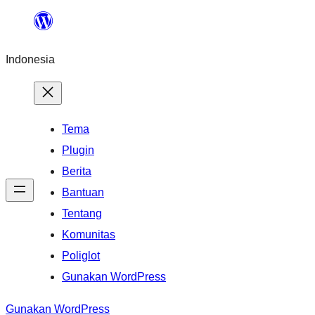
Lewati
ke
Indonesia
konten
Tema
Plugin
Berita
Bantuan
Tentang
Komunitas
Poliglot
Gunakan WordPress
Gunakan WordPress