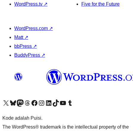
WordPress.tv
↗
Five for the Future
WordPress.com
↗
Matt
↗
bbPress
↗
BuddyPress
↗
Kunjungi akun X (sebelumnya Twitter) kami
Visit our Bluesky account
Kunjungi akun Mastodon kami
Visit our Threads account
Kunjungi halaman Facebook kami
Kunjungi akun Instagram kami
Kunjungi akun LinkedIn kami
Visit our TikTok account
Kunjungi channel YouTube kami
Visit our Tumblr account
Kode adalah Puisi.
The WordPress® trademark is the intellectual property of the