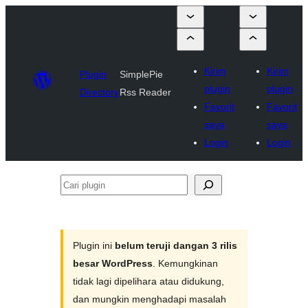
Kirim
Kirim
Plugin
SimplePie
plugin
plugin
Directory
Rss Reader
Favorit
Favorit
saya
saya
Login
Login
Cari
plugin
Plugin ini
belum teruji dangan 3 rilis
besar WordPress
. Kemungkinan
tidak lagi dipelihara atau didukung,
dan mungkin menghadapi masalah