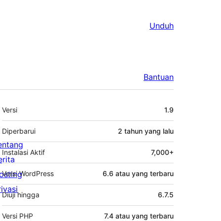
Unduh
Bantuan
Meta
Versi
1.9
Diperbarui
2 tahun
yang lalu
entang
Instalasi Aktif
7,000+
erita
osting
Versi WordPress
6.6 atau yang terbaru
rivasi
Diuji hingga
6.7.5
Versi PHP
7.4 atau yang terbaru