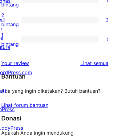
1
onasi
4-
1
bintang
↗
bintang
ulasan
2
ive
0
3-
0
bintang
or
bintang
ulasan
1
he
0
2-
0
bintang
uture
bintang
ulasan
1-
ulasan
Your review
Lihat semua
bintang
ordPress.com
Bantuan
↗
att
Ada yang ingin dikatakan? Butuh bantuan?
↗
Lihat forum bantuan
bPress
Donasi
↗
uddyPress
Apakah Anda ingin mendukung
↗