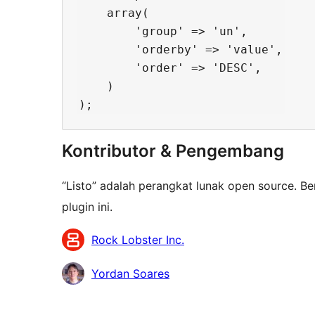
    array(

        'group' => 'un',

        'orderby' => 'value',

        'order' => 'DESC',

    )

Kontributor & Pengembang
“Listo” adalah perangkat lunak open source. Be
plugin ini.
Kontributor
Rock Lobster Inc.
Yordan Soares