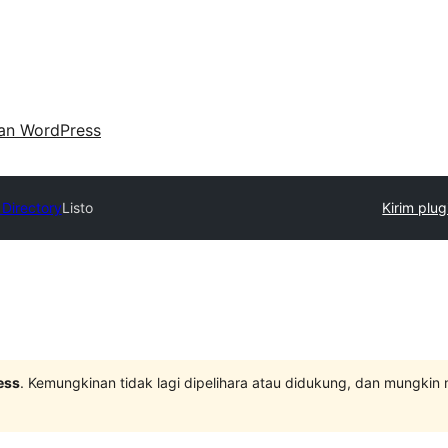
an WordPress
 Directory
Listo
Kirim plug
ess
. Kemungkinan tidak lagi dipelihara atau didukung, dan mungkin