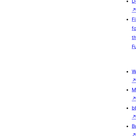
D
F
f
t
F
W
M
b
B