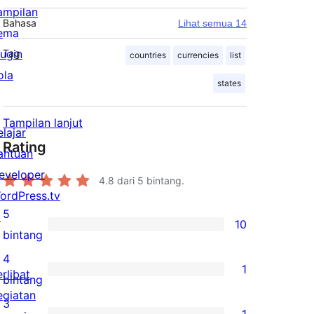
ampilan
Bahasa
Lihat semua 14
ema
lugin
Tag
countries
currencies
list
ola
states
Tampilan lanjut
elajar
Rating
antuan
eveloper
4.8
dari 5 bintang.
ordPress.tv
5
↗
10
10
bintang
ulasan
4
1
erlibat
5-
1
bintang
egiatan
bintang
ulasan
3