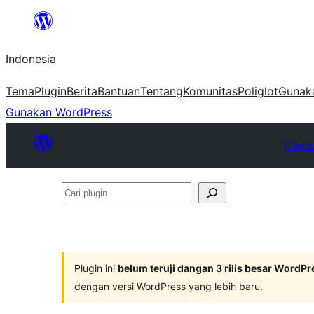
Lewati
ke
Indonesia
konten
Tema
Plugin
Berita
Bantuan
Tentang
Komunitas
Poliglot
Gunak
Gunakan WordPress
Plugin
Cari
plugin
Plugin ini
belum teruji dangan 3 rilis besar WordPr
dengan versi WordPress yang lebih baru.