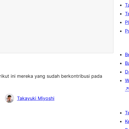
T
T
P
P
B
B
D
rikut ini mereka yang sudah berkontribusi pada
W
Takayuki Miyoshi
T
K