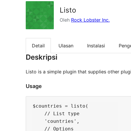
Listo
Oleh
Rock Lobster Inc.
Detail
Ulasan
Instalasi
Peng
Deskripsi
Listo is a simple plugin that supplies other pl
Usage
$countries = listo(

    // List type

    'countries',

    // Options
