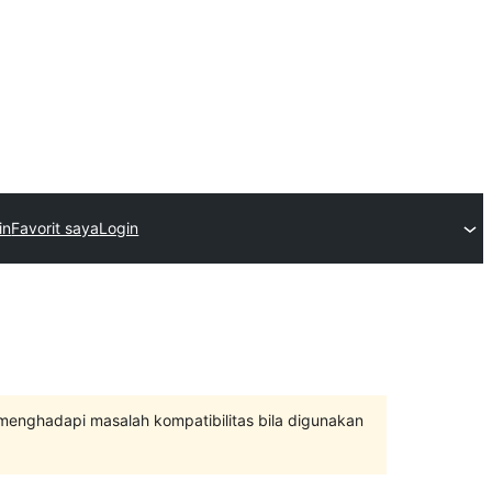
in
Favorit saya
Login
 menghadapi masalah kompatibilitas bila digunakan