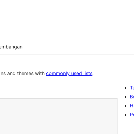
embangan
ugins and themes with
commonly used lists
.
T
B
H
P