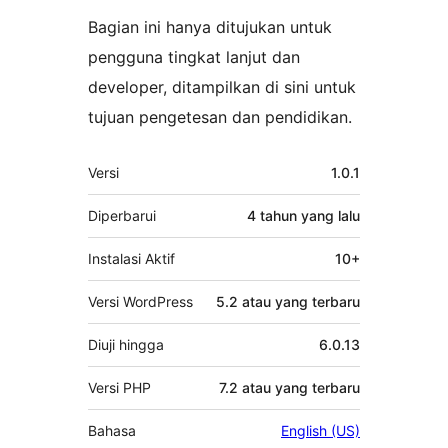
Bagian ini hanya ditujukan untuk
pengguna tingkat lanjut dan
developer, ditampilkan di sini untuk
tujuan pengetesan dan pendidikan.
Meta
Versi
1.0.1
Diperbarui
4 tahun
yang lalu
Instalasi Aktif
10+
Versi WordPress
5.2 atau yang terbaru
Diuji hingga
6.0.13
Versi PHP
7.2 atau yang terbaru
Bahasa
English (US)