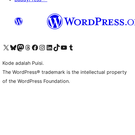
Kunjungi akun X (sebelumnya Twitter) kami
Visit our Bluesky account
Kunjungi akun Mastodon kami
Visit our Threads account
Kunjungi halaman Facebook kami
Kunjungi akun Instagram kami
Kunjungi akun LinkedIn kami
Visit our TikTok account
Kunjungi channel YouTube kami
Visit our Tumblr account
Kode adalah Puisi.
The WordPress® trademark is the intellectual property
of the WordPress Foundation.