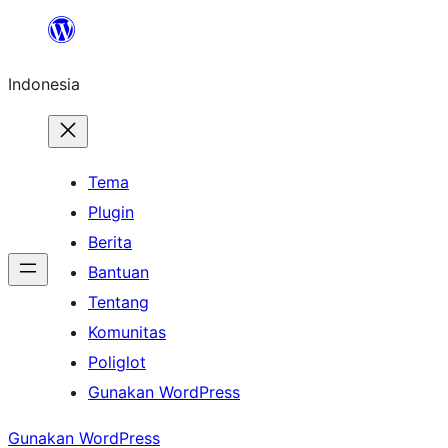
Lewati
ke
Indonesia
konten
Tema
Plugin
Berita
Bantuan
Tentang
Komunitas
Poliglot
Gunakan WordPress
Gunakan WordPress