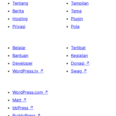
Tentang
Tampilan
Berita
Tema
Hosting
Plugin
Privasi
Pola
Belajar
Terlibat
Bantuan
Kegiatan
Developer
Donasi
↗
WordPress.tv
↗
Swag
↗
WordPress.com
↗
Matt
↗
bbPress
↗
BuddyPress
↗