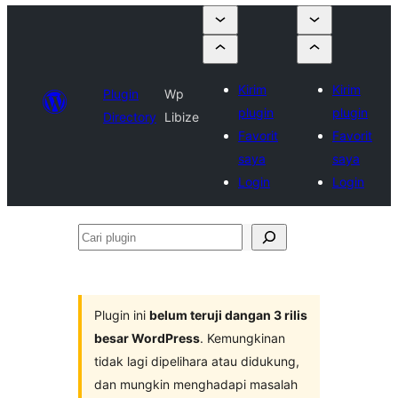
Kirim
Kirim
Plugin
Wp
plugin
plugin
Directory
Libize
Favorit
Favorit
saya
saya
Login
Login
Cari
plugin
Plugin ini
belum teruji dangan 3 rilis
besar WordPress
. Kemungkinan
tidak lagi dipelihara atau didukung,
dan mungkin menghadapi masalah