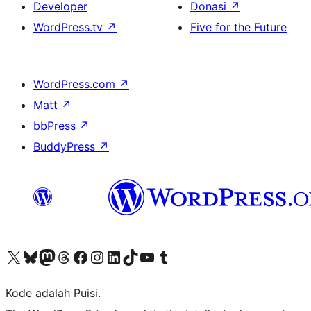
Developer
Donasi
↗
WordPress.tv
↗
Five for the Future
WordPress.com
↗
Matt
↗
bbPress
↗
BuddyPress
↗
Kunjungi akun X (sebelumnya Twitter) kami
Visit our Bluesky account
Kunjungi akun Mastodon kami
Visit our Threads account
Kunjungi halaman Facebook kami
Kunjungi akun Instagram kami
Kunjungi akun LinkedIn kami
Visit our TikTok account
Kunjungi channel YouTube kami
Visit our Tumblr account
Kode adalah Puisi.