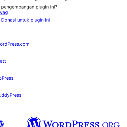
↗
pengembangan plugin ini?
wag
Donasi untuk plugin ini
↗
ordPress.com
↗
att
↗
bPress
↗
uddyPress
↗