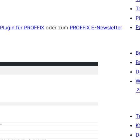
T
P
P
Plugin für PROFFIX
oder zum
PROFFIX E-Newsletter
B
B
D
W
T
K
D