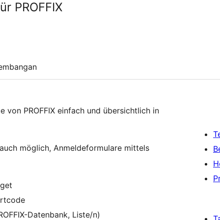
für PROFFIX
embangan
e von PROFFIX einfach und übersichtlich in
T
 auch möglich, Anmeldeformulare mittels
B
H
P
dget
ortcode
PROFFIX-Datenbank, Liste/n)
T