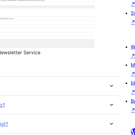
S
W
Newsletter Service
M
b
B
g?
igt?