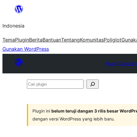
Lewati
ke
Indonesia
konten
Tema
Plugin
Berita
Bantuan
Tentang
Komunitas
Poliglot
Gunak
Gunakan WordPress
Plugin Director
Cari
plugin
Plugin ini
belum teruji dangan 3 rilis besar WordPr
dengan versi WordPress yang lebih baru.