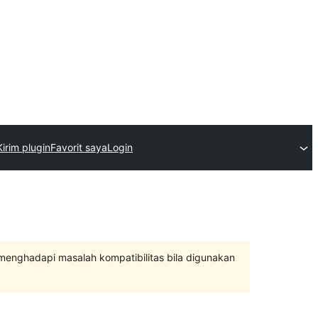
Kirim plugin
Favorit saya
Login
 menghadapi masalah kompatibilitas bila digunakan