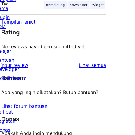
Tag
anmeldung
newsletter
widget
ema
lugin
Tampilan lanjut
ola
Rating
No reviews have been submitted yet.
elajar
antuan
ulasan
Your review
Lihat semua
eveloper
Bantuan
ordPress.tv
↗
Ada yang ingin dikatakan? Butuh bantuan?
Lihat forum bantuan
erlibat
Donasi
egiatan
onasi
Apakah Anda ingin mendukung