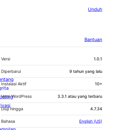
Unduh
Bantuan
Meta
Versi
1.0.1
Diperbarui
9 tahun
yang lalu
entang
Instalasi Aktif
10+
erita
osting
Versi WordPress
3.3.1 atau yang terbaru
rivasi
Diuji hingga
4.7.34
Bahasa
English (US)
ampilan