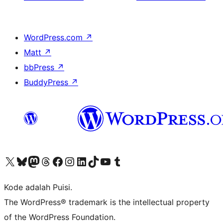
WordPress.com
↗
Matt
↗
bbPress
↗
BuddyPress
↗
Kunjungi akun X (sebelumnya Twitter) kami
Visit our Bluesky account
Kunjungi akun Mastodon kami
Visit our Threads account
Kunjungi halaman Facebook kami
Kunjungi akun Instagram kami
Kunjungi akun LinkedIn kami
Visit our TikTok account
Kunjungi channel YouTube kami
Visit our Tumblr account
Kode adalah Puisi.
The WordPress® trademark is the intellectual property
of the WordPress Foundation.