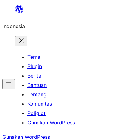
Lewati
ke
Indonesia
konten
Tema
Plugin
Berita
Bantuan
Tentang
Komunitas
Poliglot
Gunakan WordPress
Gunakan WordPress