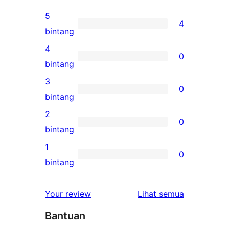
5
4
4
bintang
ulasan
4
0
5-
0
bintang
bintang
ulasan
3
0
4-
0
bintang
bintang
ulasan
2
0
3-
0
bintang
bintang
ulasan
1
0
2-
0
bintang
bintang
ulasan
1-
ulasan
Your review
Lihat semua
bintang
Bantuan