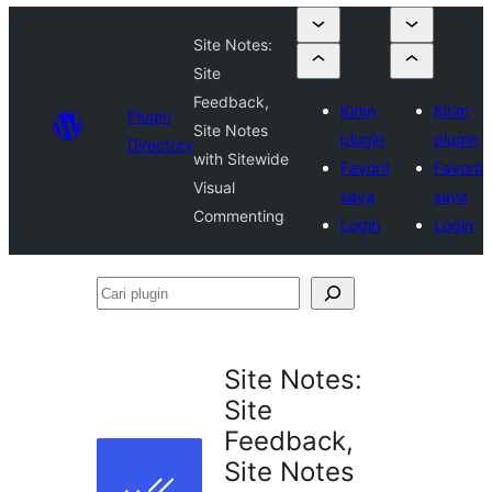
Site Notes:
Site
Feedback,
Kirim
Kirim
Plugin
Site Notes
plugin
plugin
Directory
with Sitewide
Favorit
Favorit
Visual
saya
saya
Commenting
Login
Login
Cari
plugin
Site Notes:
Site
Feedback,
Site Notes