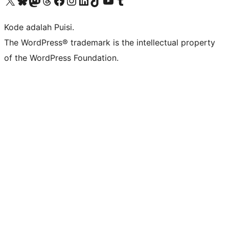
Kunjungi akun X (sebelumnya Twitter) kami
Visit our Bluesky account
Kunjungi akun Mastodon kami
Visit our Threads account
Kunjungi halaman Facebook kami
Kunjungi akun Instagram kami
Kunjungi akun LinkedIn kami
Visit our TikTok account
Kunjungi channel YouTube kami
Visit our Tumblr account
Kode adalah Puisi.
The WordPress® trademark is the intellectual property
of the WordPress Foundation.