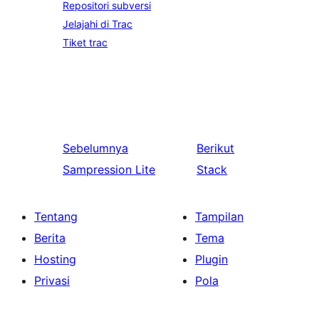
Repositori subversi
Jelajahi di Trac
Tiket trac
Sebelumnya
Berikut
Sampression Lite
Stack
Tentang
Tampilan
Berita
Tema
Hosting
Plugin
Privasi
Pola