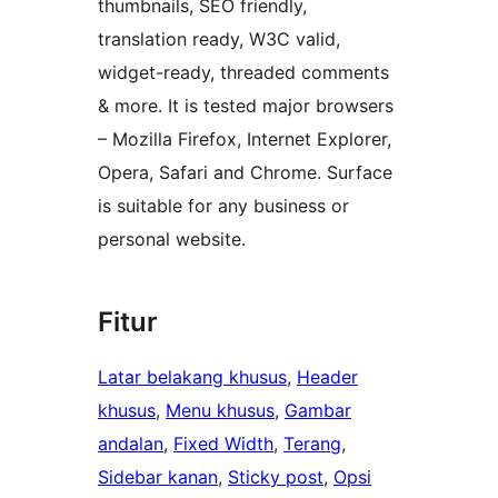
thumbnails, SEO friendly,
translation ready, W3C valid,
widget-ready, threaded comments
& more. It is tested major browsers
– Mozilla Firefox, Internet Explorer,
Opera, Safari and Chrome. Surface
is suitable for any business or
personal website.
Fitur
Latar belakang khusus
, 
Header
khusus
, 
Menu khusus
, 
Gambar
andalan
, 
Fixed Width
, 
Terang
, 
Sidebar kanan
, 
Sticky post
, 
Opsi