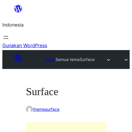
Lewati
ke
Indonesia
konten
Gunakan WordPress
Tema
Semua tema
Surface
Surface
themesurface