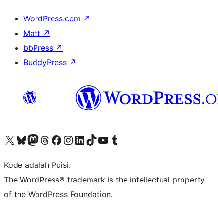
WordPress.com
↗
Matt
↗
bbPress
↗
BuddyPress
↗
Kunjungi akun X (sebelumnya Twitter) kami
Visit our Bluesky account
Kunjungi akun Mastodon kami
Visit our Threads account
Kunjungi halaman Facebook kami
Kunjungi akun Instagram kami
Kunjungi akun LinkedIn kami
Visit our TikTok account
Kunjungi channel YouTube kami
Visit our Tumblr account
Kode adalah Puisi.
The WordPress® trademark is the intellectual property
of the WordPress Foundation.