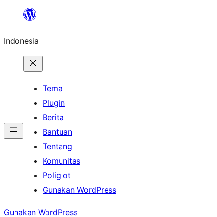
Lewati
ke
Indonesia
konten
Tema
Plugin
Berita
Bantuan
Tentang
Komunitas
Poliglot
Gunakan WordPress
Gunakan WordPress