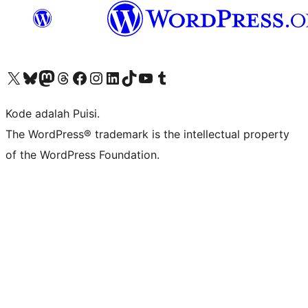
Kunjungi akun X (sebelumnya Twitter) kami
Visit our Bluesky account
Kunjungi akun Mastodon kami
Visit our Threads account
Kunjungi halaman Facebook kami
Kunjungi akun Instagram kami
Kunjungi akun LinkedIn kami
Visit our TikTok account
Kunjungi channel YouTube kami
Visit our Tumblr account
Kode adalah Puisi.
The WordPress® trademark is the intellectual property
of the WordPress Foundation.