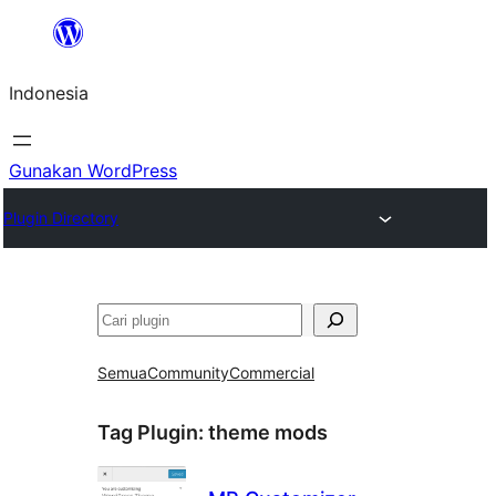
Lewati
ke
Indonesia
konten
Gunakan WordPress
Plugin Directory
Cari
Semua
Community
Commercial
Tag Plugin:
theme mods