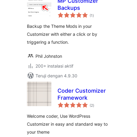
MP Customizer
Backups
total
(1
)
rating
Backup the Theme Mods in your
Customizer with either a click or by
triggering a function.
Phil Johnston
200+ instalasi aktif
Teruji dengan 4.9.30
Coder Customizer
Framework
total
(2
)
rating
Welcome coder, Use WordPress
Customizer in easy and standard way to
your theme