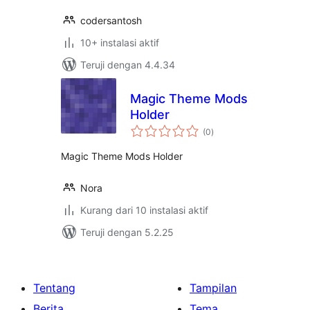
codersantosh
10+ instalasi aktif
Teruji dengan 4.4.34
Magic Theme Mods
Holder
total
(0
)
rating
Magic Theme Mods Holder
Nora
Kurang dari 10 instalasi aktif
Teruji dengan 5.2.25
Tentang
Tampilan
Berita
Tema