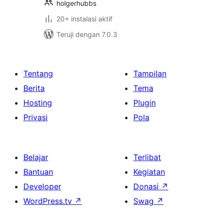
holgerhubbs
20+ instalasi aktif
Teruji dengan 7.0.3
Tentang
Tampilan
Berita
Tema
Hosting
Plugin
Privasi
Pola
Belajar
Terlibat
Bantuan
Kegiatan
Developer
Donasi
↗
WordPress.tv
↗
Swag
↗