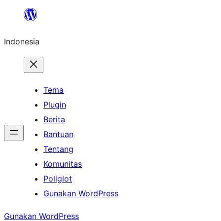
Lewati
ke
Indonesia
konten
Tema
Plugin
Berita
Bantuan
Tentang
Komunitas
Poliglot
Gunakan WordPress
Gunakan WordPress