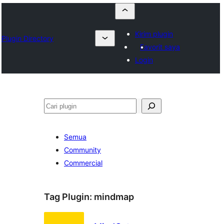
Kirim plugin
Plugin Directory
Favorit saya
Login
Cari
Semua
Community
Commercial
Tag Plugin:
mindmap