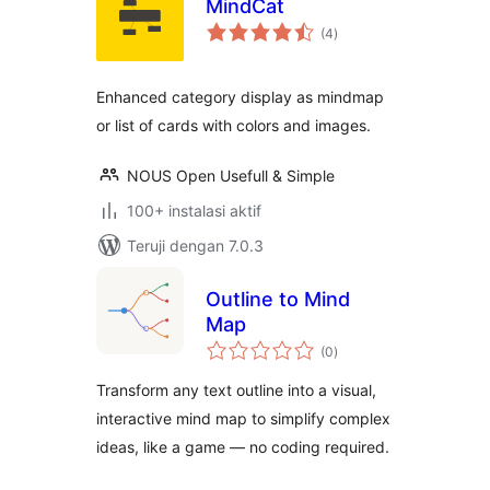
MindCat
total
(4
)
rating
Enhanced category display as mindmap
or list of cards with colors and images.
NOUS Open Usefull & Simple
100+ instalasi aktif
Teruji dengan 7.0.3
Outline to Mind
Map
total
(0
)
rating
Transform any text outline into a visual,
interactive mind map to simplify complex
ideas, like a game — no coding required.