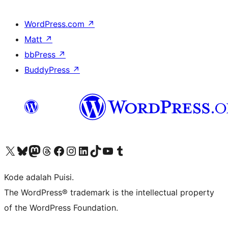
WordPress.com
↗
Matt
↗
bbPress
↗
BuddyPress
↗
Kunjungi akun X (sebelumnya Twitter) kami
Visit our Bluesky account
Kunjungi akun Mastodon kami
Visit our Threads account
Kunjungi halaman Facebook kami
Kunjungi akun Instagram kami
Kunjungi akun LinkedIn kami
Visit our TikTok account
Kunjungi channel YouTube kami
Visit our Tumblr account
Kode adalah Puisi.
The WordPress® trademark is the intellectual property
of the WordPress Foundation.