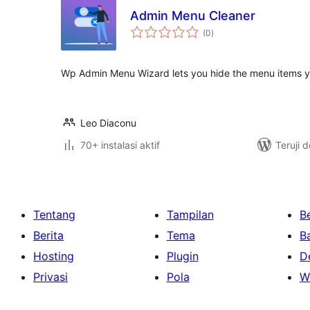
Admin Menu Cleaner
total
(0
)
rating
Wp Admin Menu Wizard lets you hide the menu items yo
Leo Diaconu
70+ instalasi aktif
Teruji 
Tentang
Tampilan
Be
Berita
Tema
B
Hosting
Plugin
D
Privasi
Pola
W