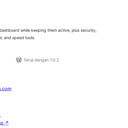
tal
ting
dashboard while keeping them active, plus security,
, and speed tools.
Teruji dengan 7.0.2
s.com
↗
ss
↗