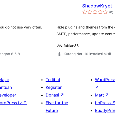
ShadowKrypt
to
(0
)
ra
u do not use very often.
Hide plugins and themes from the 
SMTP, performance, update control
fabian88
dengan 6.5.8
Kurang dari 10 instalasi aktif
lajar
Terlibat
WordPres
antuan
Kegiatan
↗
eveloper
Donasi
↗
Matt
↗
ordPress.tv
↗
Five for the
bbPress
Future
BuddyPre