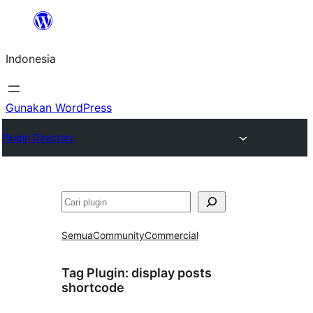
Lewati
ke
Indonesia
konten
Gunakan WordPress
Plugin Directory
Cari
Semua
Community
Commercial
Tag Plugin:
display posts
shortcode