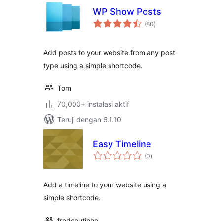
WP Show Posts
total
(80
)
rating
Add posts to your website from any post
type using a simple shortcode.
Tom
70,000+ instalasi aktif
Teruji dengan 6.1.10
Easy Timeline
total
(0
)
rating
Add a timeline to your website using a
simple shortcode.
fredcoutinho