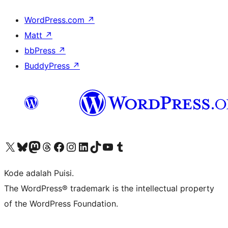
WordPress.com
↗
Matt
↗
bbPress
↗
BuddyPress
↗
Kunjungi akun X (sebelumnya Twitter) kami
Visit our Bluesky account
Kunjungi akun Mastodon kami
Visit our Threads account
Kunjungi halaman Facebook kami
Kunjungi akun Instagram kami
Kunjungi akun LinkedIn kami
Visit our TikTok account
Kunjungi channel YouTube kami
Visit our Tumblr account
Kode adalah Puisi.
The WordPress® trademark is the intellectual property
of the WordPress Foundation.