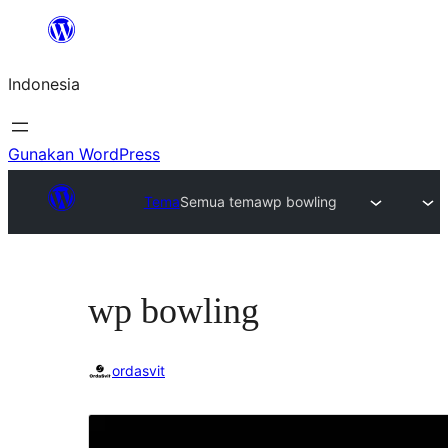
Lewati
ke
Indonesia
konten
Gunakan WordPress
Tema
Semua tema
wp bowling
wp bowling
ordasvit