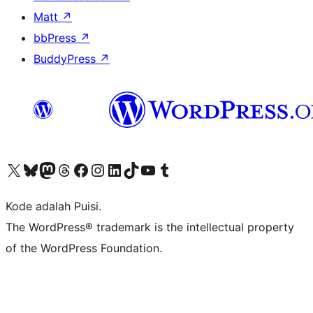
Matt
↗
bbPress
↗
BuddyPress
↗
Kunjungi akun X (sebelumnya Twitter) kami
Visit our Bluesky account
Kunjungi akun Mastodon kami
Visit our Threads account
Kunjungi halaman Facebook kami
Kunjungi akun Instagram kami
Kunjungi akun LinkedIn kami
Visit our TikTok account
Kunjungi channel YouTube kami
Visit our Tumblr account
Kode adalah Puisi.
The WordPress® trademark is the intellectual property
of the WordPress Foundation.