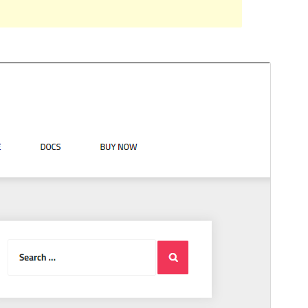
Pratinjau
Unduh
Versi
1.1.2
Terakhir diperbarui
Mei 23, 2023
Instalasi aktif
100+
Versi PHP
7.0
Halaman utama tema