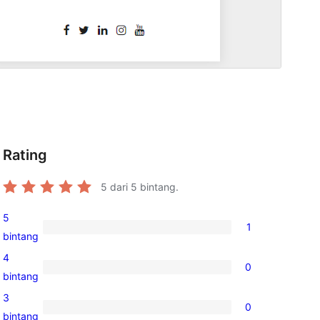
Rating
d
5
dari 5 bintang.
5
1
1
bintang
ulasan
4
0
5-
0
bintang
bintang
ulasan
3
0
4-
0
bintang