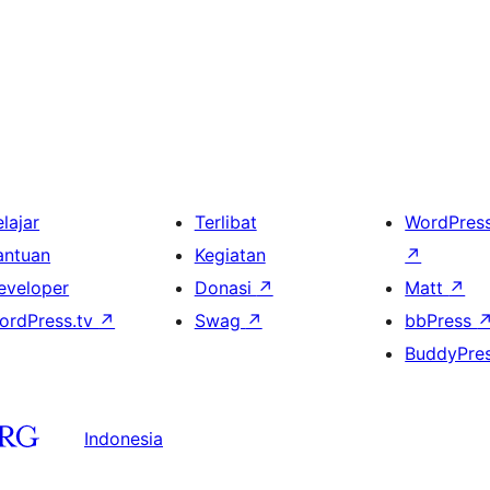
lajar
Terlibat
WordPres
antuan
Kegiatan
↗
eveloper
Donasi
↗
Matt
↗
ordPress.tv
↗
Swag
↗
bbPress
BuddyPre
Indonesia