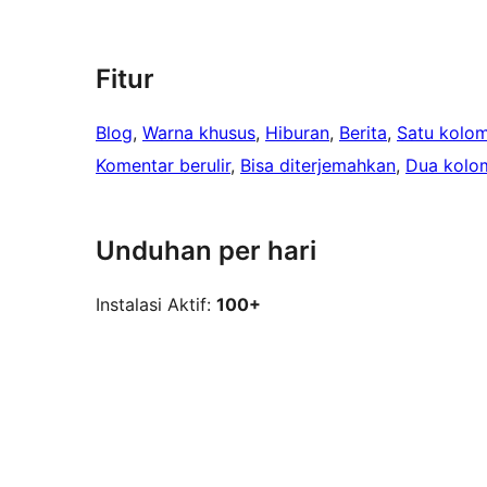
Fitur
Blog
, 
Warna khusus
, 
Hiburan
, 
Berita
, 
Satu kolo
Komentar berulir
, 
Bisa diterjemahkan
, 
Dua kolo
Unduhan per hari
Instalasi Aktif:
100+