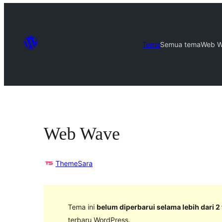
Tema
Semua tema
Web 
Web Wave
ThemeSara
Tema ini
belum diperbarui selama lebih dari 2
terbaru WordPress.