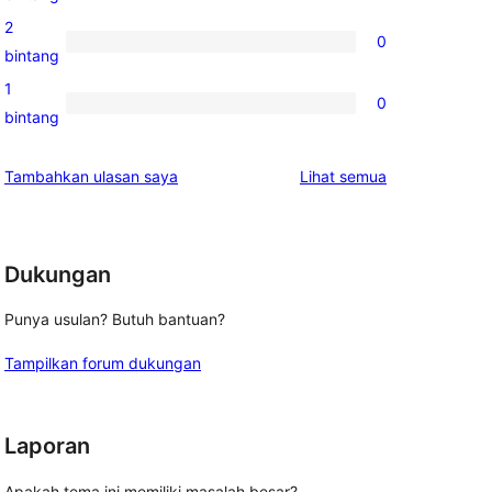
bintang
ulasan
2
0
3-
0
bintang
bintang
ulasan
1
0
2-
0
bintang
bintang
ulasan
1-
ulasan
Tambahkan ulasan saya
Lihat semua
bintang
Dukungan
Punya usulan? Butuh bantuan?
Tampilkan forum dukungan
Laporan
Apakah tema ini memiliki masalah besar?