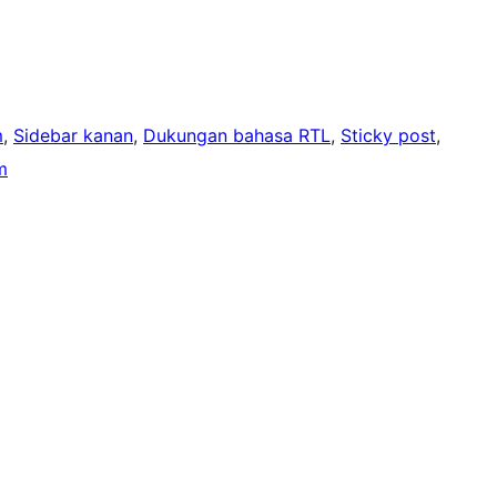
m
, 
Sidebar kanan
, 
Dukungan bahasa RTL
, 
Sticky post
, 
m