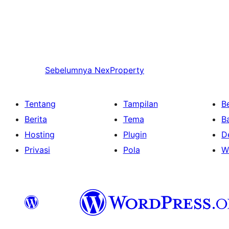
Sebelumnya
NexProperty
Tentang
Tampilan
Be
Berita
Tema
B
Hosting
Plugin
D
Privasi
Pola
W