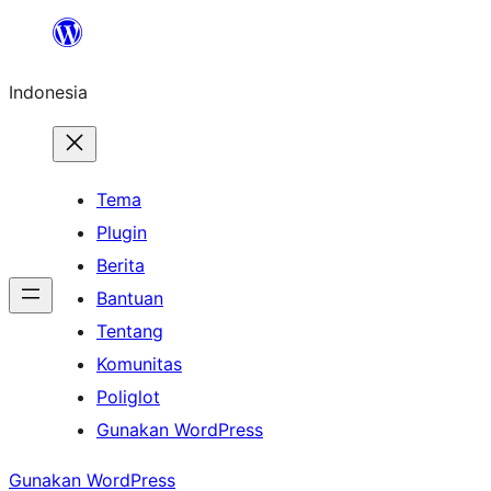
Lewati
ke
Indonesia
konten
Tema
Plugin
Berita
Bantuan
Tentang
Komunitas
Poliglot
Gunakan WordPress
Gunakan WordPress