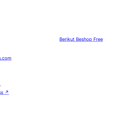
Berikut
Beshop Free
s.com
↗
ss
↗