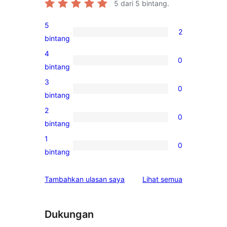
5
dari 5 bintang.
5
2
2
bintang
ulasan
4
0
5-
0
bintang
bintang
ulasan
3
0
4-
0
bintang
bintang
ulasan
2
0
3-
0
bintang
bintang
ulasan
1
0
2-
0
bintang
bintang
ulasan
1-
ulasan
Tambahkan ulasan saya
Lihat semua
bintang
Dukungan