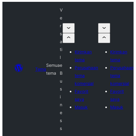
V
e
r
s
a
ti
Kirimkan
Kirimkan
l
tema
tema
Semua
e
Perusahaan
Perusahaan
Tema
tema
B
tema
tema
u
komersial
komersial
s
Favorit
Favorit
i
saya
saya
n
Masuk
Masuk
e
s
s