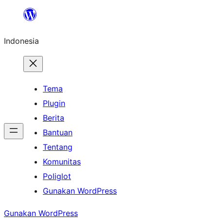
Lewati
ke
Indonesia
konten
Tema
Plugin
Berita
Bantuan
Tentang
Komunitas
Poliglot
Gunakan WordPress
Gunakan WordPress