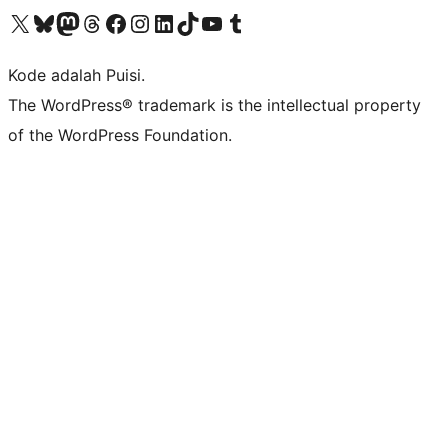
Kunjungi akun X (sebelumnya Twitter) kami
Visit our Bluesky account
Kunjungi akun Mastodon kami
Visit our Threads account
Kunjungi halaman Facebook kami
Kunjungi akun Instagram kami
Kunjungi akun LinkedIn kami
Visit our TikTok account
Kunjungi channel YouTube kami
Visit our Tumblr account
Kode adalah Puisi.
The WordPress® trademark is the intellectual property
of the WordPress Foundation.