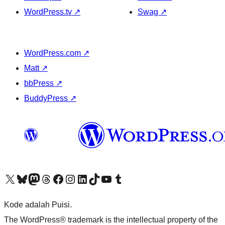
WordPress.tv
↗
Swag
↗
WordPress.com
↗
Matt
↗
bbPress
↗
BuddyPress
↗
Kunjungi akun X (sebelumnya Twitter) kami
Visit our Bluesky account
Kunjungi akun Mastodon kami
Visit our Threads account
Kunjungi halaman Facebook kami
Kunjungi akun Instagram kami
Kunjungi akun LinkedIn kami
Visit our TikTok account
Kunjungi channel YouTube kami
Visit our Tumblr account
Kode adalah Puisi.
The WordPress® trademark is the intellectual property of the