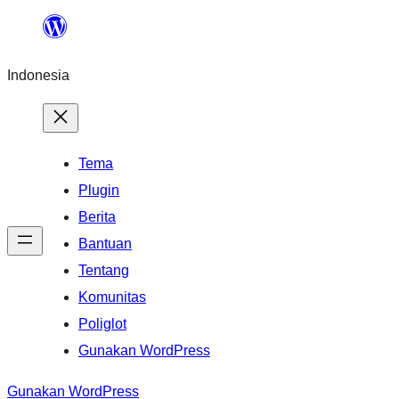
Lewati
ke
Indonesia
konten
Tema
Plugin
Berita
Bantuan
Tentang
Komunitas
Poliglot
Gunakan WordPress
Gunakan WordPress