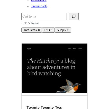
Tema blok
Cari
5,115 tema
Tata letak
0
Fitur
1
Subjek
0
Sticky
post
Twenty Twenty-Two