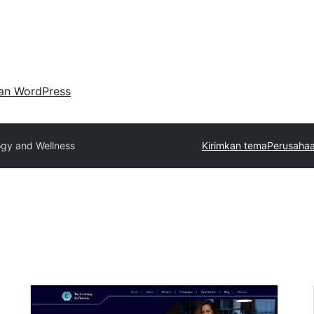
an WordPress
gy and Wellness
Kirimkan tema
Perusahaa