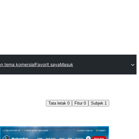
n tema komersial
Favorit saya
Masuk
Tata letak
0
Fitur
0
Subjek
1