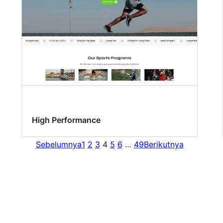
High Performance
Sebelumnya
1
2
3
4
5
6
…
49
Berikutnya