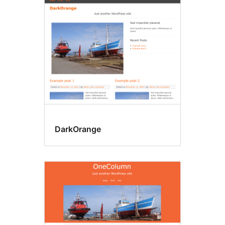
Microformat
DarkOrange