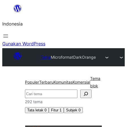
Lewati
ke
Indonesia
konten
Gunakan WordPress
Tema
Microformat
DarkOrange
Tema
Populer
Terbaru
Komunitas
Komersial
blok
Cari
292 tema
Tata letak
0
Fitur
1
Subjek
0