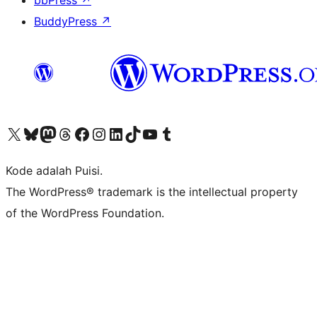
bbPress
↗
BuddyPress
↗
Kunjungi akun X (sebelumnya Twitter) kami
Visit our Bluesky account
Kunjungi akun Mastodon kami
Visit our Threads account
Kunjungi halaman Facebook kami
Kunjungi akun Instagram kami
Kunjungi akun LinkedIn kami
Visit our TikTok account
Kunjungi channel YouTube kami
Visit our Tumblr account
Kode adalah Puisi.
The WordPress® trademark is the intellectual property
of the WordPress Foundation.