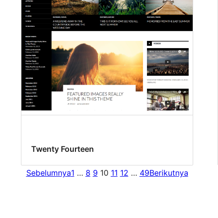
Twenty Fourteen
Sebelumnya
1
…
8
9
10
11
12
…
49
Berikutnya