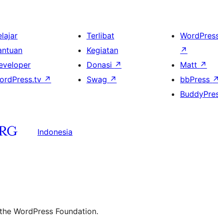
lajar
Terlibat
WordPres
antuan
Kegiatan
↗
eveloper
Donasi
↗
Matt
↗
ordPress.tv
↗
Swag
↗
bbPress
BuddyPre
Indonesia
 the WordPress Foundation.