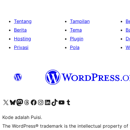
Tentang
Tampilan
Be
Berita
Tema
B
Hosting
Plugin
D
Privasi
Pola
W
Kunjungi akun X (sebelumnya Twitter) kami
Visit our Bluesky account
Kunjungi akun Mastodon kami
Visit our Threads account
Kunjungi halaman Facebook kami
Kunjungi akun Instagram kami
Kunjungi akun LinkedIn kami
Visit our TikTok account
Kunjungi channel YouTube kami
Visit our Tumblr account
Kode adalah Puisi.
The WordPress® trademark is the intellectual property of