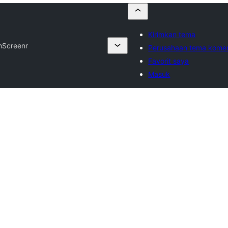
Kirimkan tema
h
Screenr
Perusahaan tema komer
Favorit saya
Masuk