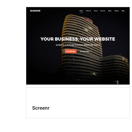
Template
lebar
penuh
Screenr