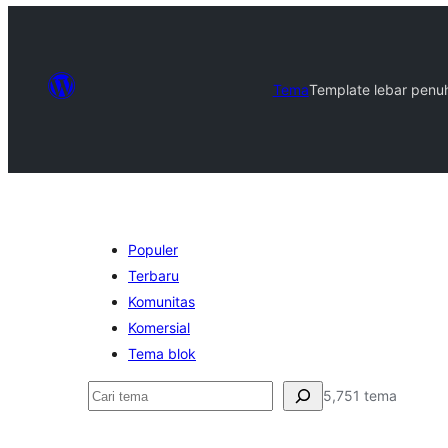
Tema
Template lebar penu
Populer
Terbaru
Komunitas
Komersial
Tema blok
Cari
5,751 tema