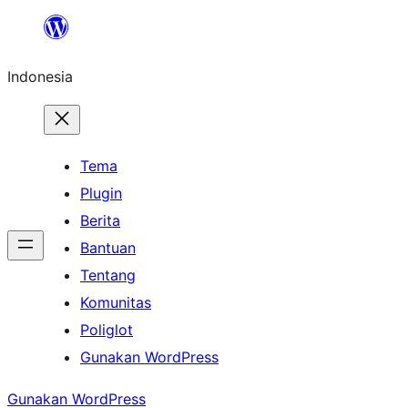
Lewati
ke
Indonesia
konten
Tema
Plugin
Berita
Bantuan
Tentang
Komunitas
Poliglot
Gunakan WordPress
Gunakan WordPress