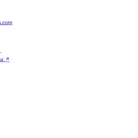
s.com
↗
ss
↗