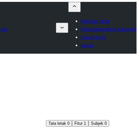
Kirimkan tema
sial
Perusahaan tema komersial
Favorit saya
Masuk
Tata letak
0
Fitur
1
Subjek
0