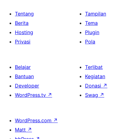
Tentang
Tampilan
Berita
Tema
Hosting
Plugin
Privasi
Pola
Belajar
Terlibat
Bantuan
Kegiatan
Developer
Donasi
↗
WordPress.tv
↗
Swag
↗
WordPress.com
↗
Matt
↗