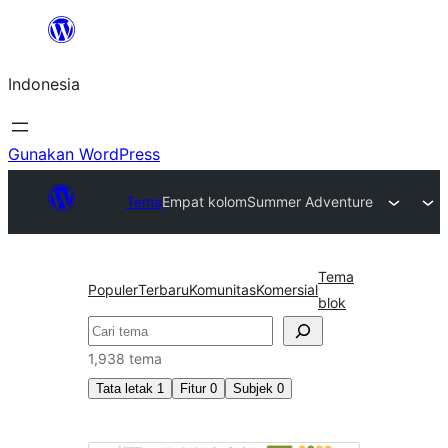
Lewati
ke
Indonesia
konten
Gunakan WordPress
Tema
Empat kolom
Summer Adventure
Tema
Populer
Terbaru
Komunitas
Komersial
blok
Cari
1,938 tema
Tata letak
1
Fitur
0
Subjek
0