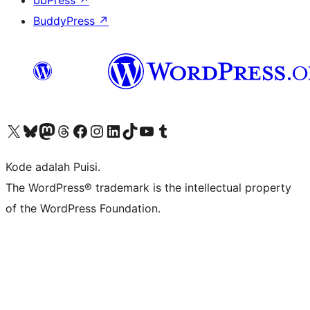
bbPress
↗
BuddyPress
↗
Kunjungi akun X (sebelumnya Twitter) kami
Visit our Bluesky account
Kunjungi akun Mastodon kami
Visit our Threads account
Kunjungi halaman Facebook kami
Kunjungi akun Instagram kami
Kunjungi akun LinkedIn kami
Visit our TikTok account
Kunjungi channel YouTube kami
Visit our Tumblr account
Kode adalah Puisi.
The WordPress® trademark is the intellectual property
of the WordPress Foundation.