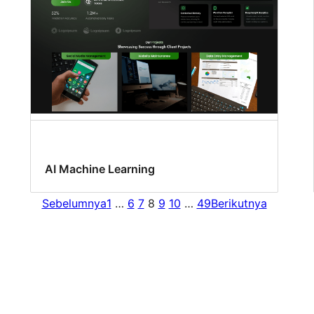
AI Machine Learning
Sebelumnya
1
…
6
7
8
9
10
…
49
Berikutnya