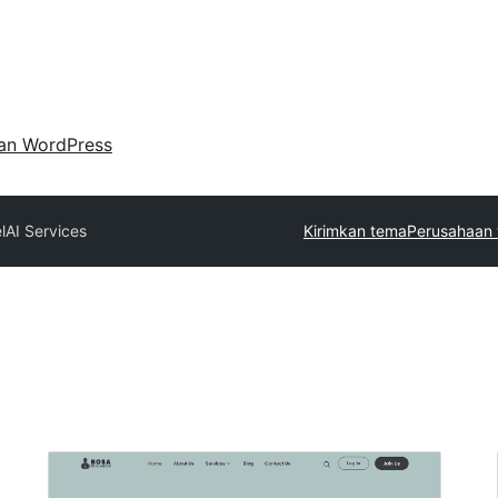
an WordPress
l
AI Services
Kirimkan tema
Perusahaan 