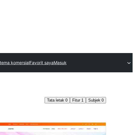
tema komersial
Favorit saya
Masuk
Tata letak
0
Fitur
1
Subjek
0