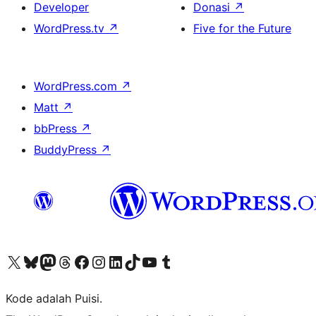
Developer
Donasi
↗
WordPress.tv
↗
Five for the Future
WordPress.com
↗
Matt
↗
bbPress
↗
BuddyPress
↗
Kunjungi akun X (sebelumnya Twitter) kami
Visit our Bluesky account
Kunjungi akun Mastodon kami
Visit our Threads account
Kunjungi halaman Facebook kami
Kunjungi akun Instagram kami
Kunjungi akun LinkedIn kami
Visit our TikTok account
Kunjungi channel YouTube kami
Visit our Tumblr account
Kode adalah Puisi.