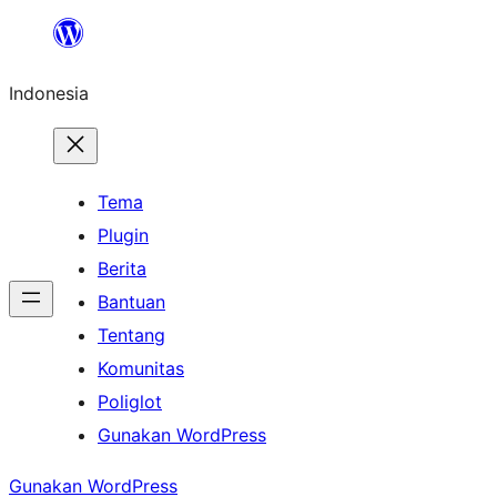
Lewati
ke
Indonesia
konten
Tema
Plugin
Berita
Bantuan
Tentang
Komunitas
Poliglot
Gunakan WordPress
Gunakan WordPress