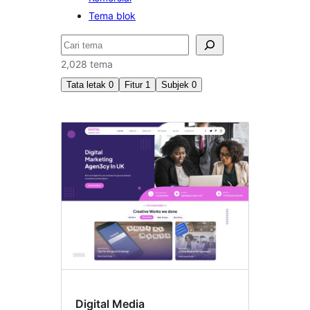
Tema blok
Cari
2,028 tema
Tata letak
0
Fitur
1
Subjek
0
Header
gambar
andalan
Digital Media