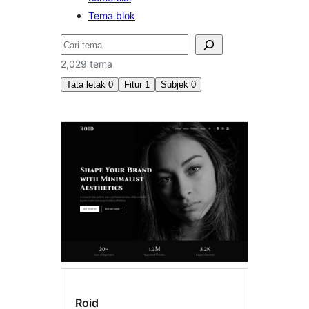
Tema blok
Cari
2,029 tema
Tata letak
0
Fitur
1
Subjek
0
Header
gambar
andalan
Roid