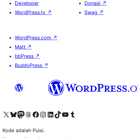
Developer
Donasi
↗
WordPress.tv
↗
Swag
↗
WordPress.com
↗
Matt
↗
bbPress
↗
BuddyPress
↗
Kunjungi akun X (sebelumnya Twitter) kami
Visit our Bluesky account
Kunjungi akun Mastodon kami
Visit our Threads account
Kunjungi halaman Facebook kami
Kunjungi akun Instagram kami
Kunjungi akun LinkedIn kami
Visit our TikTok account
Kunjungi channel YouTube kami
Visit our Tumblr account
Kode adalah Puisi.