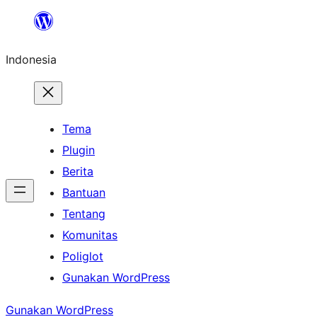
Lewati
ke
Indonesia
konten
Tema
Plugin
Berita
Bantuan
Tentang
Komunitas
Poliglot
Gunakan WordPress
Gunakan WordPress