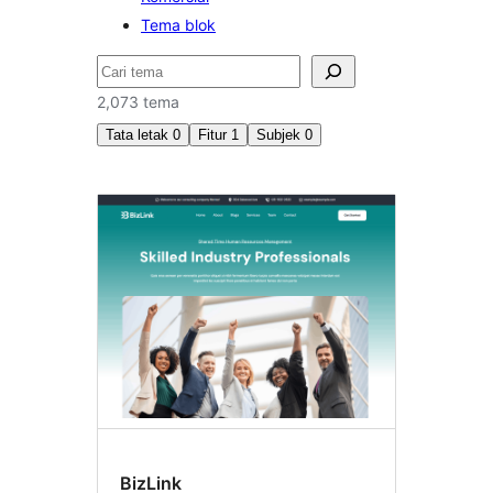
Tema blok
Cari
2,073 tema
Tata letak
0
Fitur
1
Subjek
0
Pola
editor
blok
BizLink