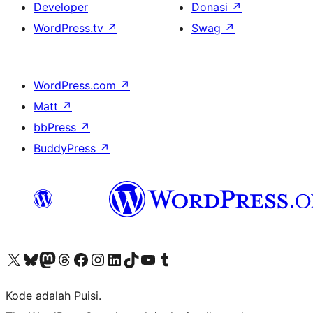
Developer
Donasi
↗
WordPress.tv
↗
Swag
↗
WordPress.com
↗
Matt
↗
bbPress
↗
BuddyPress
↗
Kunjungi akun X (sebelumnya Twitter) kami
Visit our Bluesky account
Kunjungi akun Mastodon kami
Visit our Threads account
Kunjungi halaman Facebook kami
Kunjungi akun Instagram kami
Kunjungi akun LinkedIn kami
Visit our TikTok account
Kunjungi channel YouTube kami
Visit our Tumblr account
Kode adalah Puisi.