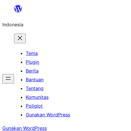
Lewati
ke
Indonesia
konten
Tema
Plugin
Berita
Bantuan
Tentang
Komunitas
Poliglot
Gunakan WordPress
Gunakan WordPress