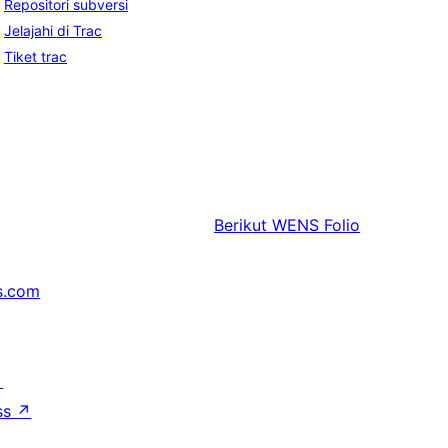
Repositori subversi
Jelajahi di Trac
Tiket trac
Berikut
WENS Folio
s.com
↗
ss
↗