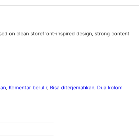
ed on clean storefront-inspired design, strong content
lan
, 
Komentar berulir
, 
Bisa diterjemahkan
, 
Dua kolom