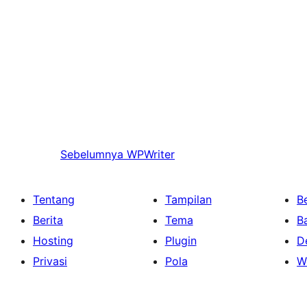
Sebelumnya
WPWriter
Tentang
Tampilan
Be
Berita
Tema
B
Hosting
Plugin
D
Privasi
Pola
W