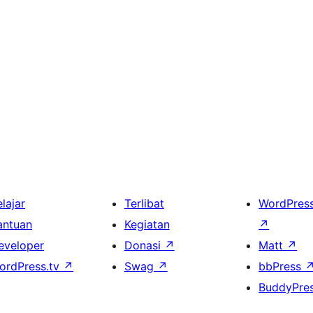
lajar
Terlibat
WordPres
antuan
Kegiatan
↗
eveloper
Donasi
↗
Matt
↗
ordPress.tv
↗
Swag
↗
bbPress
BuddyPre