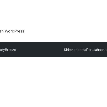
an WordPress
toryBreeze
Kirimkan tema
Perusahaan t