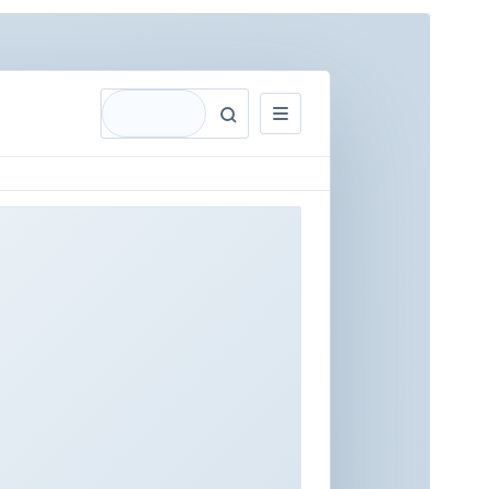
Pratinjau
Unduh
Versi
1.0.1
Terakhir diperbarui
April 19, 2026
Instalasi aktif
Kurang dari 10
Versi WordPress
6.4
Versi PHP
7.4
Halaman utama tema