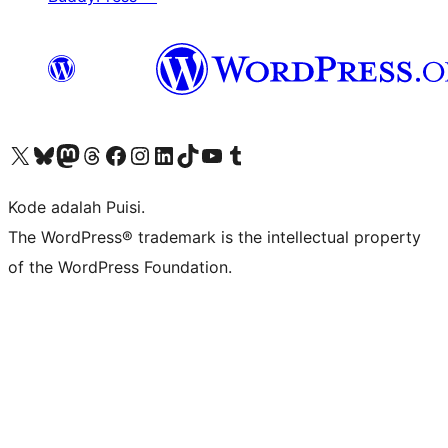
Kunjungi akun X (sebelumnya Twitter) kami
Visit our Bluesky account
Kunjungi akun Mastodon kami
Visit our Threads account
Kunjungi halaman Facebook kami
Kunjungi akun Instagram kami
Kunjungi akun LinkedIn kami
Visit our TikTok account
Kunjungi channel YouTube kami
Visit our Tumblr account
Kode adalah Puisi.
The WordPress® trademark is the intellectual property
of the WordPress Foundation.