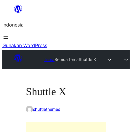
Lewati
ke
Indonesia
konten
Gunakan WordPress
Tema
Semua tema
Shuttle X
Shuttle X
shuttlethemes