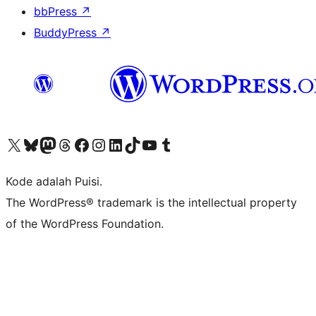
bbPress
↗
BuddyPress
↗
Kunjungi akun X (sebelumnya Twitter) kami
Visit our Bluesky account
Kunjungi akun Mastodon kami
Visit our Threads account
Kunjungi halaman Facebook kami
Kunjungi akun Instagram kami
Kunjungi akun LinkedIn kami
Visit our TikTok account
Kunjungi channel YouTube kami
Visit our Tumblr account
Kode adalah Puisi.
The WordPress® trademark is the intellectual property
of the WordPress Foundation.