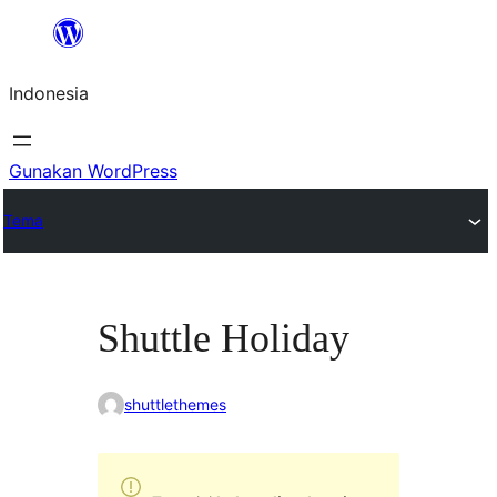
Lewati
ke
Indonesia
konten
Gunakan WordPress
Tema
Shuttle Holiday
shuttlethemes