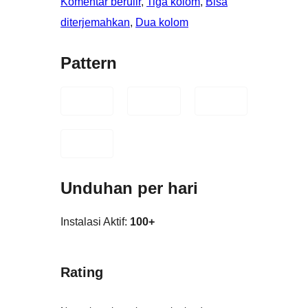
Komentar berulir
, 
Tiga kolom
, 
Bisa
diterjemahkan
, 
Dua kolom
Pattern
Unduhan per hari
Instalasi Aktif:
100+
Rating