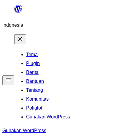
Lewati
ke
Indonesia
konten
Tema
Plugin
Berita
Bantuan
Tentang
Komunitas
Poliglot
Gunakan WordPress
Gunakan WordPress