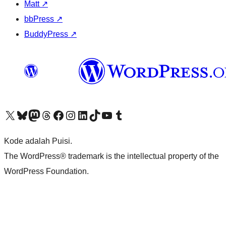
Matt
↗
bbPress
↗
BuddyPress
↗
Kunjungi akun X (sebelumnya Twitter) kami
Visit our Bluesky account
Kunjungi akun Mastodon kami
Visit our Threads account
Kunjungi halaman Facebook kami
Kunjungi akun Instagram kami
Kunjungi akun LinkedIn kami
Visit our TikTok account
Kunjungi channel YouTube kami
Visit our Tumblr account
Kode adalah Puisi.
The WordPress® trademark is the intellectual property of the
WordPress Foundation.