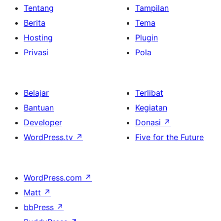
Tentang
Tampilan
Berita
Tema
Hosting
Plugin
Privasi
Pola
Belajar
Terlibat
Bantuan
Kegiatan
Developer
Donasi
↗
WordPress.tv
↗
Five for the Future
WordPress.com
↗
Matt
↗
bbPress
↗