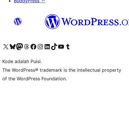
BuddyPress
↗
Kunjungi akun X (sebelumnya Twitter) kami
Visit our Bluesky account
Kunjungi akun Mastodon kami
Visit our Threads account
Kunjungi halaman Facebook kami
Kunjungi akun Instagram kami
Kunjungi akun LinkedIn kami
Visit our TikTok account
Kunjungi channel YouTube kami
Visit our Tumblr account
Kode adalah Puisi.
The WordPress® trademark is the intellectual property
of the WordPress Foundation.