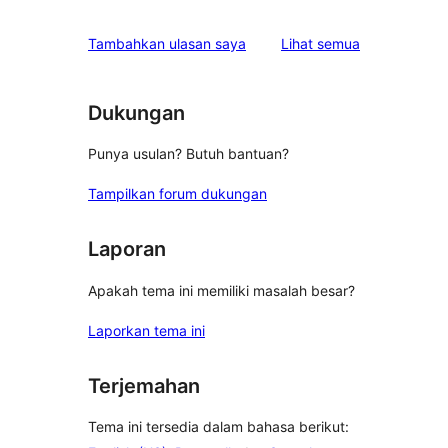
bintang
ulasan
1-
ulasan
Tambahkan ulasan saya
Lihat semua
bintang
Dukungan
Punya usulan? Butuh bantuan?
Tampilkan forum dukungan
Laporan
Apakah tema ini memiliki masalah besar?
Laporkan tema ini
Terjemahan
Tema ini tersedia dalam bahasa berikut: