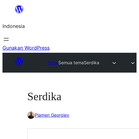
Lewati
ke
Indonesia
konten
Gunakan WordPress
Tema
Semua tema
Serdika
Serdika
Plamen Georgiev