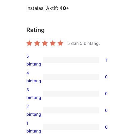
Instalasi Aktif:
40+
Rating
5
dari 5 bintang.
5
1
1
bintang
ulasan
4
0
5-
0
bintang
bintang
ulasan
3
0
4-
0
bintang
bintang
ulasan
2
0
3-
0
bintang
bintang
ulasan
1
0
2-
0
bintang