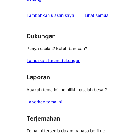
bintang
ulasan
1-
ulasan
Tambahkan ulasan saya
Lihat semua
bintang
Dukungan
Punya usulan? Butuh bantuan?
Tampilkan forum dukungan
Laporan
Apakah tema ini memiliki masalah besar?
Laporkan tema ini
Terjemahan
Tema ini tersedia dalam bahasa berikut: