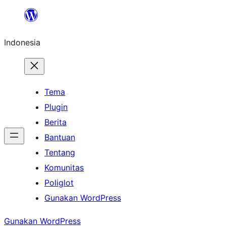
Lewati
ke
Indonesia
konten
Tema
Plugin
Berita
Bantuan
Tentang
Komunitas
Poliglot
Gunakan WordPress
Gunakan WordPress