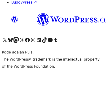
BuddyPress
↗
Kunjungi akun X (sebelumnya Twitter) kami
Visit our Bluesky account
Kunjungi akun Mastodon kami
Visit our Threads account
Kunjungi halaman Facebook kami
Kunjungi akun Instagram kami
Kunjungi akun LinkedIn kami
Visit our TikTok account
Kunjungi channel YouTube kami
Visit our Tumblr account
Kode adalah Puisi.
The WordPress® trademark is the intellectual property
of the WordPress Foundation.