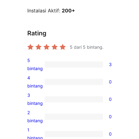
Instalasi Aktif:
200+
Rating
5
dari 5 bintang.
5
3
3
bintang
ulasan
4
0
5-
0
bintang
bintang
ulasan
3
0
4-
0
bintang
bintang
ulasan
2
0
3-
0
bintang
bintang
ulasan
1
0
2-
0
bintang