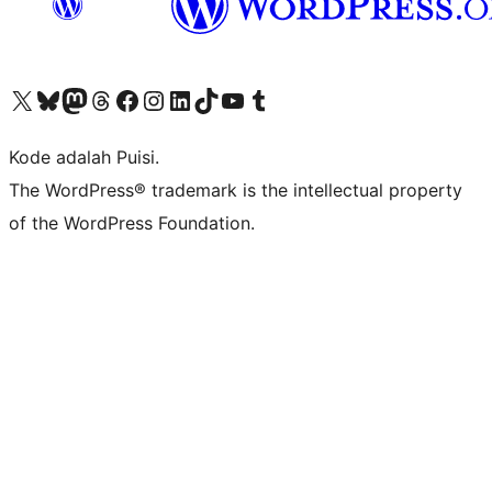
Kunjungi akun X (sebelumnya Twitter) kami
Visit our Bluesky account
Kunjungi akun Mastodon kami
Visit our Threads account
Kunjungi halaman Facebook kami
Kunjungi akun Instagram kami
Kunjungi akun LinkedIn kami
Visit our TikTok account
Kunjungi channel YouTube kami
Visit our Tumblr account
Kode adalah Puisi.
The WordPress® trademark is the intellectual property
of the WordPress Foundation.