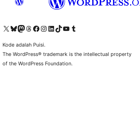
Kunjungi akun X (sebelumnya Twitter) kami
Visit our Bluesky account
Kunjungi akun Mastodon kami
Visit our Threads account
Kunjungi halaman Facebook kami
Kunjungi akun Instagram kami
Kunjungi akun LinkedIn kami
Visit our TikTok account
Kunjungi channel YouTube kami
Visit our Tumblr account
Kode adalah Puisi.
The WordPress® trademark is the intellectual property
of the WordPress Foundation.