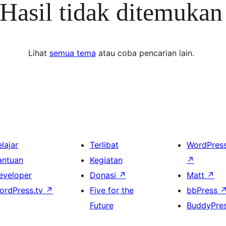
Hasil tidak ditemukan
Lihat
semua tema
atau coba pencarian lain.
lajar
Terlibat
WordPres
antuan
Kegiatan
↗
eveloper
Donasi
↗
Matt
↗
ordPress.tv
↗
Five for the
bbPress
Future
BuddyPre