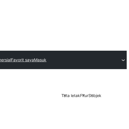
ersial
Favorit saya
Masuk
Tata letak
Fitur
Subjek