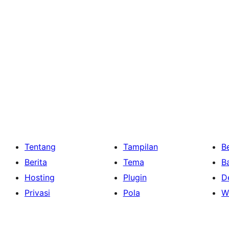
Tentang
Tampilan
Be
Berita
Tema
B
Hosting
Plugin
D
Privasi
Pola
W