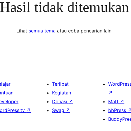
Hasil tidak ditemukan
Lihat
semua tema
atau coba pencarian lain.
lajar
Terlibat
WordPres
antuan
Kegiatan
↗
eveloper
Donasi
↗
Matt
↗
ordPress.tv
↗
Swag
↗
bbPress
BuddyPre