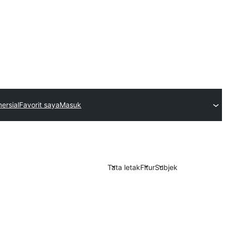
ersial
Favorit saya
Masuk
Tata letak
Fitur
Subjek