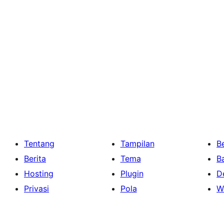
Tentang
Tampilan
Be
Berita
Tema
B
Hosting
Plugin
D
Privasi
Pola
W