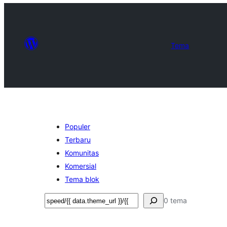
Tema
Populer
Terbaru
Komunitas
Komersial
Tema blok
Cari
0 tema