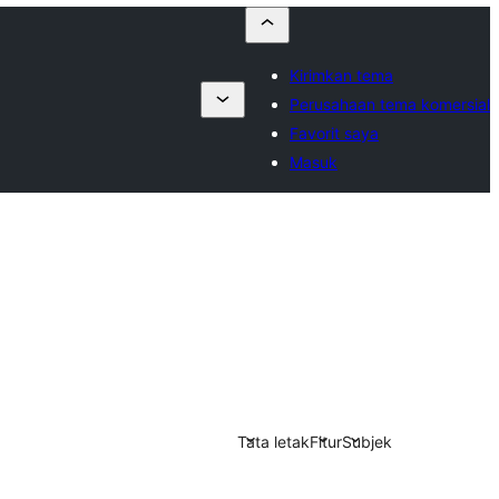
Kirimkan tema
Perusahaan tema komersial
Favorit saya
Masuk
Tata letak
Fitur
Subjek