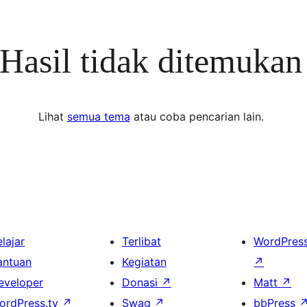
Hasil tidak ditemukan
Lihat
semua tema
atau coba pencarian lain.
lajar
Terlibat
WordPres
antuan
Kegiatan
↗
eveloper
Donasi
↗
Matt
↗
ordPress.tv
↗
Swag
↗
bbPress