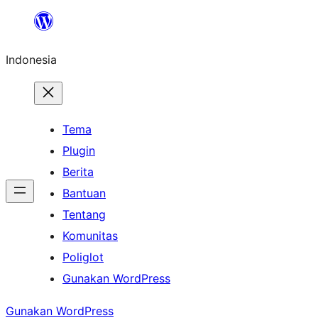
Lewati
ke
Indonesia
konten
Tema
Plugin
Berita
Bantuan
Tentang
Komunitas
Poliglot
Gunakan WordPress
Gunakan WordPress