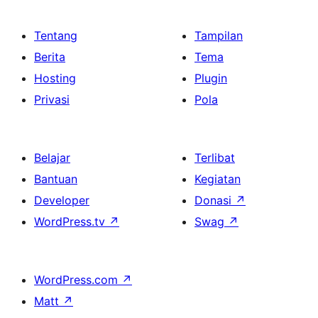
Tentang
Tampilan
Berita
Tema
Hosting
Plugin
Privasi
Pola
Belajar
Terlibat
Bantuan
Kegiatan
Developer
Donasi
↗
WordPress.tv
↗
Swag
↗
WordPress.com
↗
Matt
↗