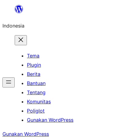
Lewati
ke
Indonesia
konten
Tema
Plugin
Berita
Bantuan
Tentang
Komunitas
Poliglot
Gunakan WordPress
Gunakan WordPress