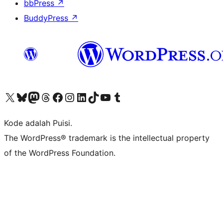
bbPress
↗
BuddyPress
↗
Kunjungi akun X (sebelumnya Twitter) kami
Visit our Bluesky account
Kunjungi akun Mastodon kami
Visit our Threads account
Kunjungi halaman Facebook kami
Kunjungi akun Instagram kami
Kunjungi akun LinkedIn kami
Visit our TikTok account
Kunjungi channel YouTube kami
Visit our Tumblr account
Kode adalah Puisi.
The WordPress® trademark is the intellectual property
of the WordPress Foundation.