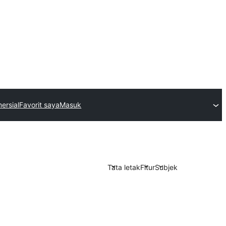
ersial
Favorit saya
Masuk
Tata letak
Fitur
Subjek