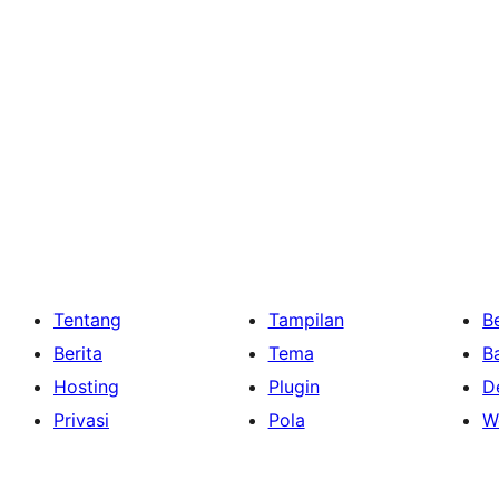
Tentang
Tampilan
Be
Berita
Tema
B
Hosting
Plugin
D
Privasi
Pola
W