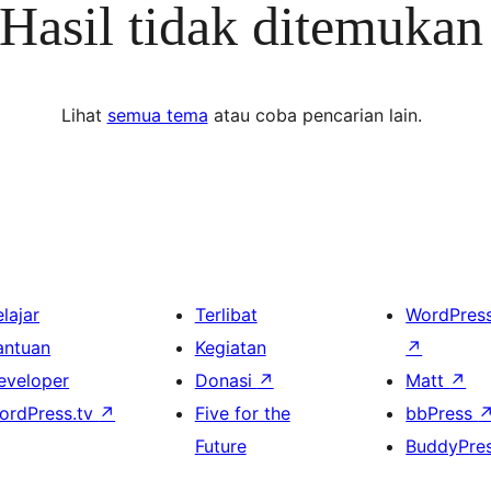
Hasil tidak ditemukan
Lihat
semua tema
atau coba pencarian lain.
lajar
Terlibat
WordPres
antuan
Kegiatan
↗
eveloper
Donasi
↗
Matt
↗
ordPress.tv
↗
Five for the
bbPress
Future
BuddyPre