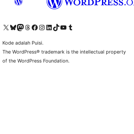
Kunjungi akun X (sebelumnya Twitter) kami
Visit our Bluesky account
Kunjungi akun Mastodon kami
Visit our Threads account
Kunjungi halaman Facebook kami
Kunjungi akun Instagram kami
Kunjungi akun LinkedIn kami
Visit our TikTok account
Kunjungi channel YouTube kami
Visit our Tumblr account
Kode adalah Puisi.
The WordPress® trademark is the intellectual property
of the WordPress Foundation.