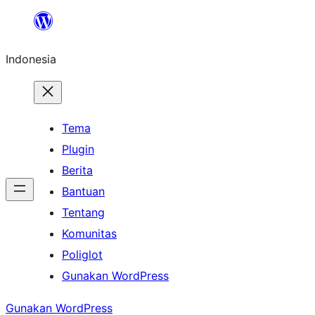
Lewati
ke
Indonesia
konten
Tema
Plugin
Berita
Bantuan
Tentang
Komunitas
Poliglot
Gunakan WordPress
Gunakan WordPress