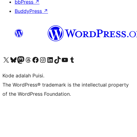
bbPress
↗
BuddyPress
↗
Kunjungi akun X (sebelumnya Twitter) kami
Visit our Bluesky account
Kunjungi akun Mastodon kami
Visit our Threads account
Kunjungi halaman Facebook kami
Kunjungi akun Instagram kami
Kunjungi akun LinkedIn kami
Visit our TikTok account
Kunjungi channel YouTube kami
Visit our Tumblr account
Kode adalah Puisi.
The WordPress® trademark is the intellectual property
of the WordPress Foundation.