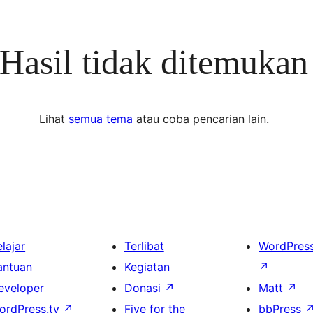
Hasil tidak ditemukan
Lihat
semua tema
atau coba pencarian lain.
lajar
Terlibat
WordPres
antuan
Kegiatan
↗
eveloper
Donasi
↗
Matt
↗
ordPress.tv
↗
Five for the
bbPress