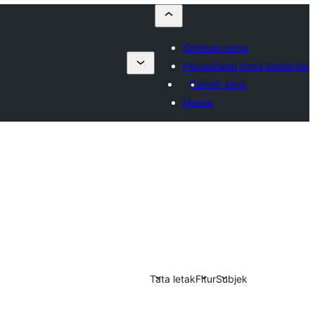
Kirimkan tema
Perusahaan tema komersial
Favorit saya
Masuk
Tata letak
Fitur
Subjek