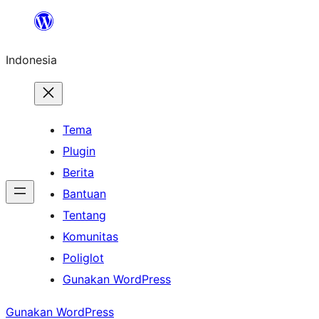
Lewati
ke
Indonesia
konten
Tema
Plugin
Berita
Bantuan
Tentang
Komunitas
Poliglot
Gunakan WordPress
Gunakan WordPress