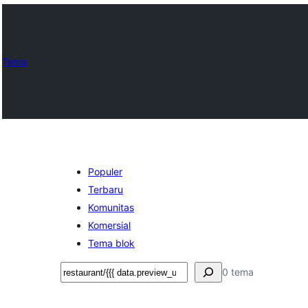
Tema
Populer
Terbaru
Komunitas
Komersial
Tema blok
Cari
0 tema