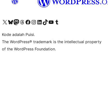
Kunjungi akun X (sebelumnya Twitter) kami
Visit our Bluesky account
Kunjungi akun Mastodon kami
Visit our Threads account
Kunjungi halaman Facebook kami
Kunjungi akun Instagram kami
Kunjungi akun LinkedIn kami
Visit our TikTok account
Kunjungi channel YouTube kami
Visit our Tumblr account
Kode adalah Puisi.
The WordPress® trademark is the intellectual property
of the WordPress Foundation.