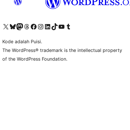
Kunjungi akun X (sebelumnya Twitter) kami
Visit our Bluesky account
Kunjungi akun Mastodon kami
Visit our Threads account
Kunjungi halaman Facebook kami
Kunjungi akun Instagram kami
Kunjungi akun LinkedIn kami
Visit our TikTok account
Kunjungi channel YouTube kami
Visit our Tumblr account
Kode adalah Puisi.
The WordPress® trademark is the intellectual property
of the WordPress Foundation.