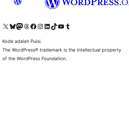
Kunjungi akun X (sebelumnya Twitter) kami
Visit our Bluesky account
Kunjungi akun Mastodon kami
Visit our Threads account
Kunjungi halaman Facebook kami
Kunjungi akun Instagram kami
Kunjungi akun LinkedIn kami
Visit our TikTok account
Kunjungi channel YouTube kami
Visit our Tumblr account
Kode adalah Puisi.
The WordPress® trademark is the intellectual property
of the WordPress Foundation.