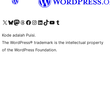
Kunjungi akun X (sebelumnya Twitter) kami
Visit our Bluesky account
Kunjungi akun Mastodon kami
Visit our Threads account
Kunjungi halaman Facebook kami
Kunjungi akun Instagram kami
Kunjungi akun LinkedIn kami
Visit our TikTok account
Kunjungi channel YouTube kami
Visit our Tumblr account
Kode adalah Puisi.
The WordPress® trademark is the intellectual property
of the WordPress Foundation.