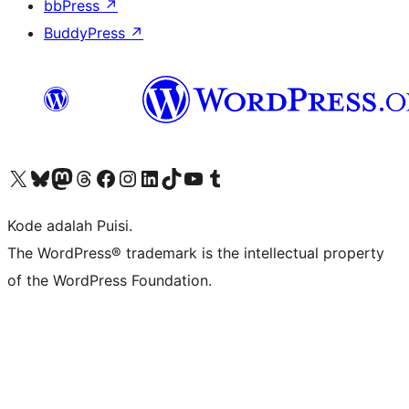
bbPress
↗
BuddyPress
↗
Kunjungi akun X (sebelumnya Twitter) kami
Visit our Bluesky account
Kunjungi akun Mastodon kami
Visit our Threads account
Kunjungi halaman Facebook kami
Kunjungi akun Instagram kami
Kunjungi akun LinkedIn kami
Visit our TikTok account
Kunjungi channel YouTube kami
Visit our Tumblr account
Kode adalah Puisi.
The WordPress® trademark is the intellectual property
of the WordPress Foundation.