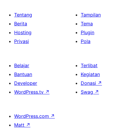
Tentang
Tampilan
Berita
Tema
Hosting
Plugin
Privasi
Pola
Belajar
Terlibat
Bantuan
Kegiatan
Developer
Donasi
↗
WordPress.tv
↗
Swag
↗
WordPress.com
↗
Matt
↗