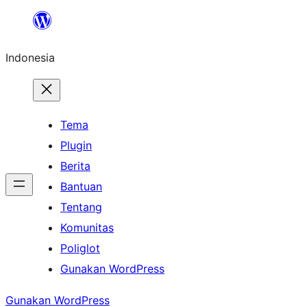
Lewati
ke
Indonesia
konten
Tema
Plugin
Berita
Bantuan
Tentang
Komunitas
Poliglot
Gunakan WordPress
Gunakan WordPress